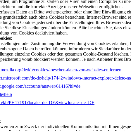
rden, um Programme zu starten oder Viren auf einen Computer zu über
leichtern und die korrekte Anzeige unserer Webseiten ermöglichen.
erfassten Daten an Dritte weitergegeben oder ohne Ihre Einwilligung e
 grundsätzlich auch ohne Cookies betrachten. Internet-Browser sind reg
ung von Cookies jederzeit über die Einstellungen Ihres Browsers deakt
ie Sie diese Einstellungen ändern können. Bitte beachten Sie, dass ei
dung von Cookies deaktiviert haben.
okies:
nstellungen oder Zustimmung die Verwendung von Cookies erlauben, 
enbezogene Daten betreffen können, informieren wir Sie darüber in de
llungen einzelne Cookies oder den gesamten Cookie-Bestand löschen. 
Speicherung vorab blockiert werden können. Je nach Anbieter Ihres Br
t.mozilla.org/de/kb/cookies-loeschen-daten-von-websites-entfernen
ort.microsoft.com/de-de/help/17442/windows-internet-explorer-delete-
ort.google.com/accounts/answer/61416?hl=de
de/help
.com/kb/PH17191?locale=de_DE&viewlocale=de_DE
:
werden zum Zweck der individuellen Kommunikation mit Ihnen gespeich