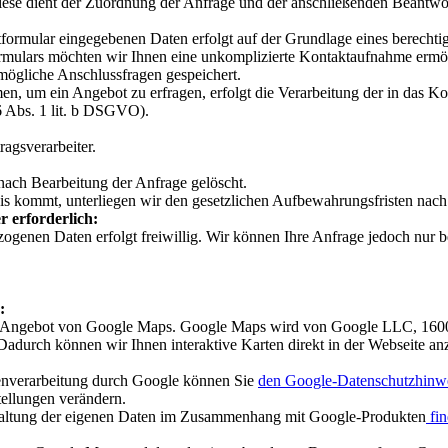
iese dient der Zuordnung der Anfrage und der anschließenden Beantwor
formular eingegebenen Daten erfolgt auf der Grundlage eines berechtigt
ormulars möchten wir Ihnen eine unkomplizierte Kontaktaufnahme er
mögliche Anschlussfragen gespeichert.
en, um ein Angebot zu erfragen, erfolgt die Verarbeitung der in das 
6 Abs. 1 lit. b DSGVO).
agsverarbeiter.
ach Bearbeitung der Anfrage gelöscht.
nis kommt, unterliegen wir den gesetzlichen Aufbewahrungsfristen nac
r erforderlich:
zogenen Daten erfolgt freiwillig. Wir können Ihre Anfrage jedoch nur 
:
as Angebot von Google Maps. Google Maps wird von Google LLC, 16
Dadurch können wir Ihnen interaktive Karten direkt in der Webseite a
enverarbeitung durch Google können Sie
den Google-Datenschutzhinw
tellungen verändern.
waltung der eigenen Daten im Zusammenhang mit Google-Produkten
fin