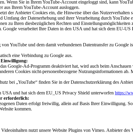
chen. Wenn Sie in Ihrem YouTube-Account eingeloggt sind, kann YouTub
rher aus Ihrem YouTube-Account ausloggen.
setzt der Anbieter Cookies ein, die Hinweise über das Nutzerverhalten
d Umfang der Datenerhebung und ihrer Verarbeitung durch YouTube erh
ionen zu Ihren diesbezüglichen Rechten und Einstellungsmöglichkeiten 
). Google verarbeitet Ihre Daten in den USA und hat sich dem EU-US 
 von YouTube und dem damit verbundenen Datentransfer zu Google ist 
atisch eine Verbindung zu Google aus.
Einwilligung:
 das Google-Ad-Programm deaktiviert hat, wird auch beim Anschauen
 anderen Cookies nicht-personenbezogene Nutzungsinformationen ab. M
utz bei „YouTube“ finden Sie in der Datenschutzerklärung des Anbiet
den USA und hat sich dem EU_US Privacy Shield unterworfen
https://
r erforderlich:
ogenen Daten erfolgt freiwillig, allein auf Basis Ihrer Einwilligung. S
 Website kommen.
 Videoinhalten nutzt unsere Website Plugins von Vimeo. Anbieter des V