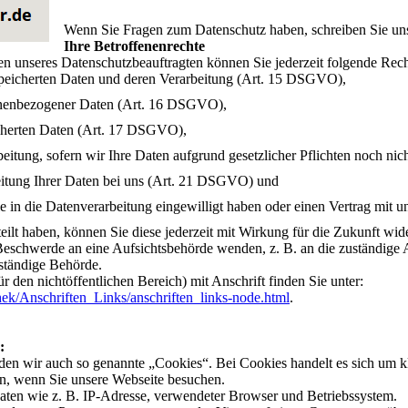
Wenn Sie Fragen zum Datenschutz haben, schreiben Sie uns 
Ihre Betroffenenrechte
n unseres Datenschutzbeauftragten können Sie jederzeit folgende Rec
speicherten Daten und deren Verarbeitung (Art. 15 DSGVO),
sonenbezogener Daten (Art. 16 DSGVO),
icherten Daten (Art. 17 DSGVO),
itung, sofern wir Ihre Daten aufgrund gesetzlicher Pflichten noch ni
eitung Ihrer Daten bei uns (Art. 21 DSGVO) und
ie in die Datenverarbeitung eingewilligt haben oder einen Vertrag mi
teilt haben, können Sie diese jederzeit mit Wirkung für die Zukunft wid
r Beschwerde an eine Aufsichtsbehörde wenden, z. B. an die zuständige
uständige Behörde.
r den nichtöffentlichen Bereich) mit Anschrift finden Sie unter:
ek/Anschriften_Links/anschriften_links-node.html
.
:
en wir auch so genannte „Cookies“. Bei Cookies handelt es sich um kle
n, wenn Sie unsere Webseite besuchen.
aten wie z. B. IP-Adresse, verwendeter Browser und Betriebssystem.