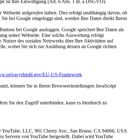
ist Ihre Einwilligung (Art. 6 Abs. 1 lit. a DSGVO).
er Webseite aufgerufen haben. Dies erfolgt unabhängig davon, ob
n Sie bei Google eingeloggt sind, werden Ihre Daten direkt Ihrem
Buttons bei Google ausloggen. Google speichert Ihre Daten als
ung seiner Webseite. Eine solche Auswertung erfolgt
 Nutzer des sozialen Netzwerks über Ihre Aktivitäten auf
file, wobei Sie sich zur Ausübung dessen an Google richten
www.privacyshield.gov/EU-US-Framework
.
 nutzt, können Sie in Ihrem Browsereinstellungen JavaScript
ofern Sie den Zugriff unterbinden, kann es hierdurch zu
t die YouTube, LLC, 901 Cherry Ave., San Bruno, CA 94066, USA
zu Servern von YouTube hergestellt. Dabei wird YouTube