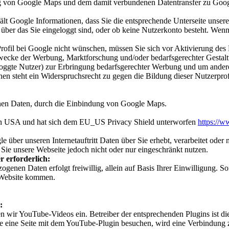
g von Google Maps und dem damit verbundenen Datentransfer zu Google 
lt Google Informationen, dass Sie die entsprechende Unterseite unser
, über das Sie eingeloggt sind, oder ob keine Nutzerkonto besteht. Wen
ofil bei Google nicht wünschen, müssen Sie sich vor Aktivierung des 
Zwecke der Werbung, Marktforschung und/oder bedarfsgerechter Gestalt
eloggte Nutzer) zur Erbringung bedarfsgerechter Werbung und um andere
nen steht ein Widerspruchsrecht zu gegen die Bildung dieser Nutzerpro
nen Daten, durch die Einbindung von Google Maps.
den USA und hat sich dem EU_US Privacy Shield unterworfen
https://
 über unseren Internetauftritt Daten über Sie erhebt, verarbeitet oder
 Sie unsere Webseite jedoch nicht oder nur eingeschränkt nutzen.
r erforderlich:
ogenen Daten erfolgt freiwillig, allein auf Basis Ihrer Einwilligung. S
 Website kommen.
:
ten wir YouTube-Videos ein. Betreiber der entsprechenden Plugins is
 eine Seite mit dem YouTube-Plugin besuchen, wird eine Verbindung 